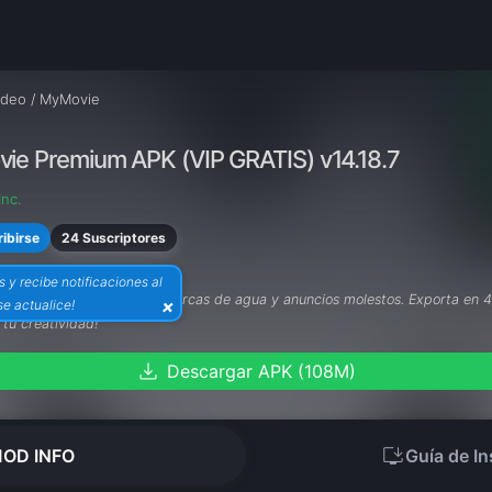
ideo
/
MyMovie
ie Premium APK (VIP GRATIS) v14.18.7
nc.
24 Suscriptores
ibirse
s y recibe notificaciones al
remium APK
, olvídate de marcas de agua y anuncios molestos. Exporta en 
×
e actualice!
tu creatividad!
download
Descargar APK (108M)
install_desktop
OD INFO
Guía de In