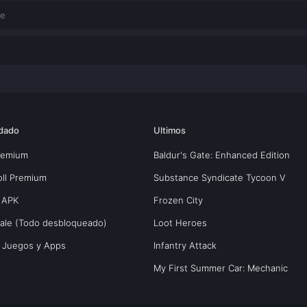
dado
Ultimos
Premium
Baldur's Gate: Enhanced Edition
oll Premium
Substance Syndicate Tycoon V
 APK
Frozen City
yale (Todo desbloqueado)
Loot Heroes
s Juegos y Apps
Infantry Attack
My First Summer Car: Mechanic