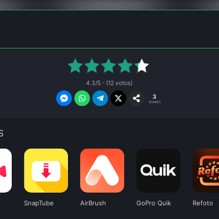
4.3/5 - (12 votos)
3
SHARES
S
SnapTube
AirBrush
GoPro Quik
Refoto