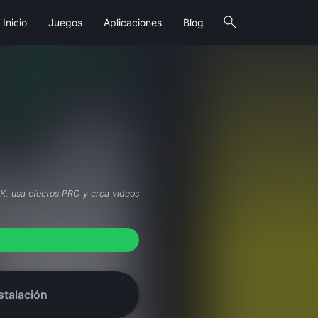
search
Inicio
Juegos
Aplicaciones
Blog
4K, usa efectos PRO y crea videos
stalación