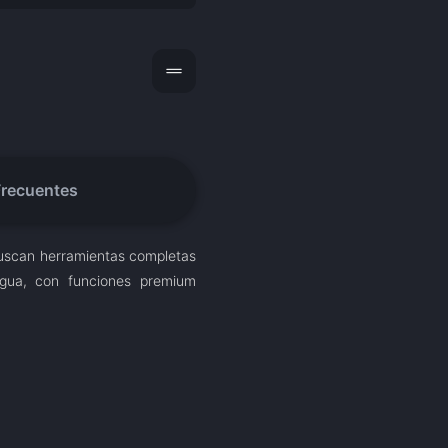
drag_handle
Frecuentes
 buscan herramientas completas
gua, con funciones premium