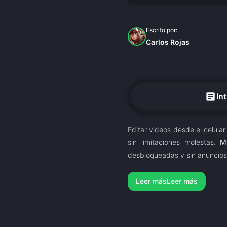
Escrito por:
Carlos Rojas
article
In
Editar videos desde el celula
sin limitaciones molestas.
M
desbloqueadas y sin anuncios
Leer más