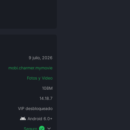
9 julio, 2026
mobi.charmer.mymovie
Fotos y Video
108M
14.18.7
VIP desbloqueado
android
Android 6.0+
check_circle
expand_more
Seguro